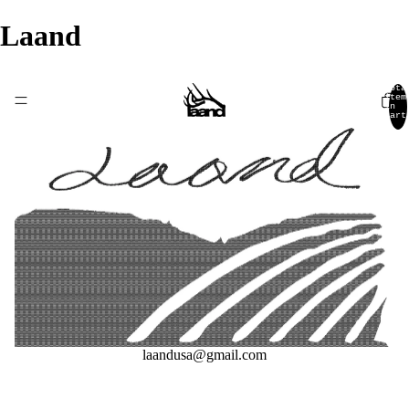
Laand
Tota
item
in
cart
0
laandusa@gmail.com